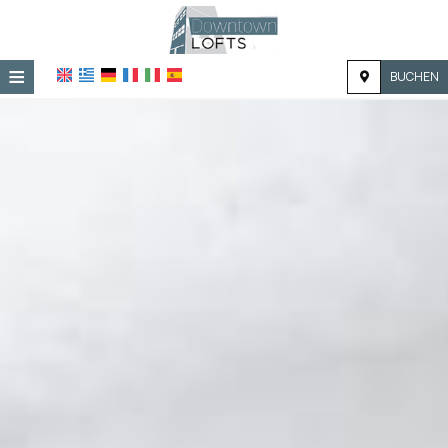
≡
BUCHEN
STARTSEITE
LAGE
UNTERKUNFT
EINRICHTUNGEN
GALERIE