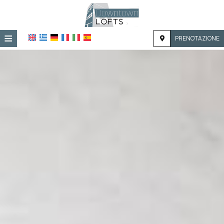
≡
PRENOTAZIONE
HOME
POSIZIONE
ALLOGGIO
SERVIZI
GALLERIA