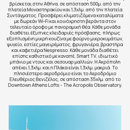
βρίσκεται στην Αθήνα, σε απόσταση 500μ. από την
πλατεία Μοναστηρακίου και 1,3χλμ. από την πλατεία
Συντάγματος. Προσφέρει κλιματιζόμενα καταλύματα
με δωρεάν Wi-Fi και κοινόχρηστη βεράντα στον
τελευταίο όροφο με πανοραμική θέα. Κάθε μονάδα
διαθέτει έξυπνες κλειδαριές πρόσβασης, πλήρως
εξοπλισμένη μικρή κουζίνα με φούρνο μικροκυμάτων,
ψυγείο, εστίες μαγειρέματος, φρυγανιέρα, βραστήρα
και καφετιέρα Nespresso. Κάθε μονάδα διαθέτει
επίσης καθιστικό με καναπέ, Smart TV, ιδιωτικό
μπάνιο με ντους και σεσουαρ μαλλιών. Η Ακρόπολη
απέχει 1,3χλμ. και η Πλάκα είναι 1,3χλμ. μακριά. Το
πλησιέστερο αεροδρόμιο είναι το Αεροδρόμιο
Ελευθέριος Βενιζέλος, σε απόσταση 35χλμ. από το
Downtown Athens Lofts - The Acropolis Observatory.